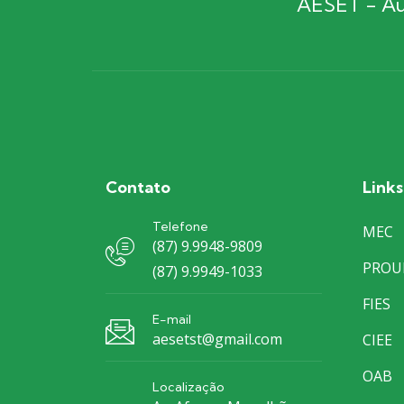
AESET - Aut
Contato
Links
Telefone
MEC
(87) 9.9948-9809
PROU
(87) 9.9949-1033
FIES
E-mail
aesetst@gmail.com
CIEE
OAB
Localização