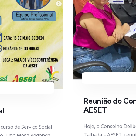
Reunião do Con
AESET
al
Hoje, o Conselho Delib
 curso de Serviço Social
Talhada – AESET, reuni
io, uma Mesa Redonda